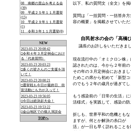
08 南郷の里山を考える会
以下、私の質問文（全文）を掲
(39)
09 平成２５年１１月選挙
質問は「一括質問・一括答弁方
(15)
容の概要」を掲載させていただ
10 平成２９年１１月選挙
(1)
11 令和３年１１月選挙(8)
自民射水の会の「高橋
NEW
議長のお許しをいただきま
2023-03-23 20:08:42
□令和４年３月定例会におけ
る「代表質問｝
現在流行中の「オミクロン株」
2023-03-23 20:03:23
認されたのは、今から２年前
□多くの皆さんのご支援を頂
その年の３月定例会におきまし
いて！
ためこの席から初めて「新型コ
2023-03-23 20:00:21
のでもう２年の歳月が過ぎてし
□選挙戦も今日が最終日、街
宣活動にも力が入って！
もう感染前の「日常の生活」に
2023-03-23 19:56:05
□今日は総決起大会！
活様式」を実践して、感染の防
2023-03-23 19:53:22
□金山地区での個人演説会
折しも、世界平和の危機ともな
TOPへ
ますが、何とか解決の糸口が
活」が一日も早く訪れることを