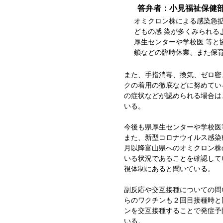
答弁者：小見福祉保健
オミクロン株による感染急拡
どもの感 染が多くみられる
厚生センターや学校医 等と
鎖などの臨時休業、また保
また、手指消毒、換気、ゼロ密
クの着用の徹底などに努めてい
の症状などが認められる場合は
いる。
今後も県厚生センターや学校医
また、新型コロナウイルス感染
月以降富山県へのオミクロン株
いる状況であることを確認してい
視体制にあると聞いている。
副反応や交互接種についての問
らのワクチンも２回目接種時と
ンを交互接種することで発症予
いる。