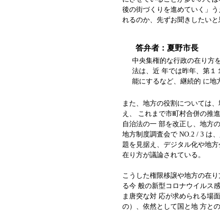
後の街づくりを進めていく」
れるのか、先ずお聞きしたいと
答弁者：夏野市長
中央集権的な行政の在り方を
法は、近 年では昨年、第１
能にするなど、継続的 に地
また、地方の役割については、
え、 これまで市町村合併の推
自治法の一 部を改正し、地方
地方制度調査会で NO.2 / 
題を見据え、デジタル化や地方
在り方が議論されている。
こうした権限移譲や地方の在り
る今 般の新型コロナウイルス
ま唐突な対 応が求められる場
の）、依然として国と地 方と