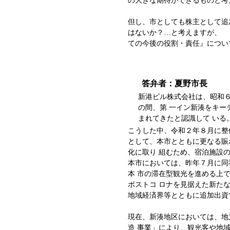
の大きな期待ができるものと考
但し、市としても株主として追
はないか？…と考えますが、
ての今後の役割・責任』につい
答弁者：夏野市長
新港ビル株式会社は、昭和６
の間、第 一イン新湊をキー
まれてきたと認識して いる
こうした中、令和２年８月に整
として、本市とともに更なる賑
化に取り 組むため、宿泊施設
本市においては、昨年７月に同
本 市の滞在型観光を進める上
ポストコ ロナを見据えた新た
地域経済界等とともに追加出資
現在、新湊地区においては、地
造 事業」により、観光客や地