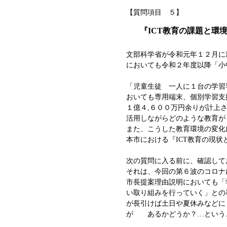
【質問項目 ５】
『ICT教育の課題と環
文部科学省が令和元年１２月に
においても令和２年度以降「小
「児童生徒 一人に１台の学習
おいても専用端末、個別学習支
１億４,６００万円余りが計上
活用しながらどのような教育が
また、こうした教育環境の変化
本市における『ICT教育の現
次の質問に入る前に、確認して
それは、今回の第６波のコロナ
市長提案理由説明においても「
い取り組みを行っていく」との
が長引けば土日や夏休みなど
が あるかどうか？…という