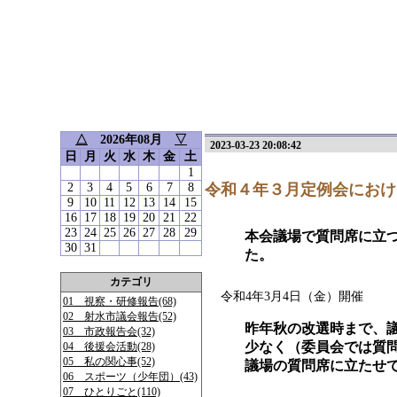
△
2026年08月
▽
2023-03-23 20:08:42
日
月
火
水
木
金
土
1
2
3
4
5
6
7
8
令和４年３月定例会におけ
9
10
11
12
13
14
15
16
17
18
19
20
21
22
23
24
25
26
27
28
29
本会議場で質問席に立
30
31
た。
カテゴリ
令和4年3月4日（金）開催
01 視察・研修報告(68)
02 射水市議会報告(52)
昨年秋の改選時まで、
03 市政報告会(32)
少なく（委員会では質
04 後援会活動(28)
05 私の関心事(52)
議場の質問席に立たせ
06 スポーツ（少年団）(43)
07 ひとりごと(110)