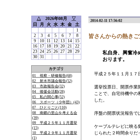
△
2026年08月
▽
2014-02-11 17:56:02
日
月
火
水
木
金
土
1
2
3
4
5
6
7
8
皆さんからの熱きご
9
10
11
12
13
14
15
16
17
18
19
20
21
22
23
24
25
26
27
28
29
私自身、興奮冷
30
31
おります。
カテゴリ
平成２５年１１月１７
01 視察・研修報告(68)
02 射水市議会報告(52)
03 市政報告会(32)
選挙投票日、開票作業
04 後援会活動(28)
ことで、自宅待機中の
05 私の関心事(52)
した。
06 スポーツ（少年団）(43)
07 ひとりごと(110)
08 南郷の里山を考える会
序盤の開票状況報告で
(39)
09 平成２５年１１月選挙
ケーブルテレビに映る
(15)
10 平成２９年１１月選挙
じられた２時間余りだ
(1)