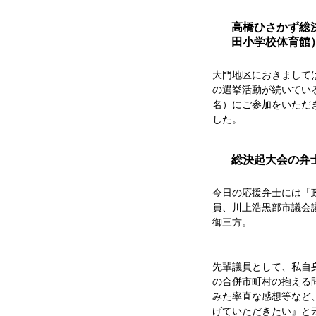
高橋ひさかず総
田小学校体育館
大門地区におきまして
の選挙活動が続いてい
名）にご参加をいただ
した。
総決起大会の弁
今日の応援弁士には「
員、川上浩黒部市議会
御三方。
先輩議員として、私自
の合併市町村の抱える
みた率直な感想等など
げていただきたい』と