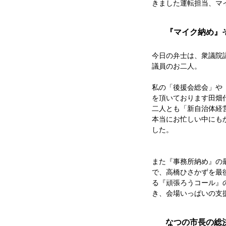
きました運転担当、マ
『マイク納め』
今日の弁士は、衆議院
議員のお二人。
私の「後援会総会」や
を頂いております田畑
二人とも「新自治体経
本当にお忙しい中にも
した。
また『事務所納め』の
で、高橋ひさかずを最
る『頑張ろうコール』
き、会場いっぱいの支
なつの市長の総