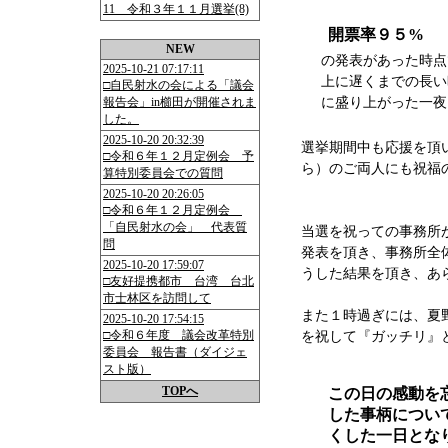
11 令和３年１１月選挙(8)
開票率９５%
NEW
の発表があった時点
2025-10-21 07:17:11
上に遅くまでの長い
□自民射水の会による「議会
報告会」in櫛田が開催されま
に盛り上がった一夜
した。
2025-10-20 20:32:39
選挙期間中も応援を頂
□令和６年１２月定例会 予
ら）のご両人にも祝福
算特別委員会での質問
2025-10-20 20:26:05
□令和６年１２月定例会
「自民射水の会」 代表質
当選を祝っての事務所
問
発表を頂き、事務所全
2025-10-20 17:59:07
うした結果を頂き、あ
□友好提携都市 台湾 台北
市士林区を訪問して
また１時過ぎには、夏
2025-10-20 17:54:15
□令和６年度 議会改革特別
を祝して『ガッチリ』
委員会 報告書（ダイジェ
スト版）
TOPへ
この日の感動を
した事柄につい
くした一日とな