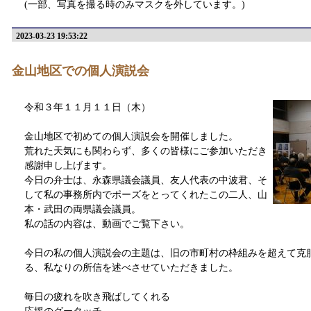
(一部、写真を撮る時のみマスクを外しています。)
2023-03-23 19:53:22
金山地区での個人演説会
令和３年１１月１１日（木）
金山地区で初めての個人演説会を開催しました。
荒れた天気にも関わらず、多くの皆様にご参加いただき
感謝申し上げます。
今日の弁士は、永森県議会議員、友人代表の中波君、そ
して私の事務所内でポーズをとってくれたこの二人、山
本・武田の両県議会議員。
私の話の内容は、動画でご覧下さい。
今日の私の個人演説会の主題は、旧の市町村の枠組みを超えて克
る、私なりの所信を述べさせていただきました。
毎日の疲れを吹き飛ばしてくれる