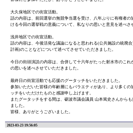
大久保地区での街宣活動。
話の内容は、前回選挙の無競争当選を受け、八年ぶりに有権者の
ける今回の選挙戦の意義について、私なりの思いと意見を述べさ
浅井地区での街宣活動。
話の内容は、今後活発な議論になると思われる(公共施設の統廃合
計画)のことなどについて述べてさせていただきました。
今日の街頭演説の内容は、合併して十六年がたった射水市のこれ
の思いを述べさせていただきました。
最終日の街宣活動でも応援のグータッチをいただきました。
参加いただいた皆様の年齢層にもバラエティがあり、より多くの
ッチをいただけたものと感謝申し上げます。
またグータッチをする間は、砺波市議会議員 山本篤史さんからも
ました。
皆様、ありがとうございました。
2023-03-23 19:56:05