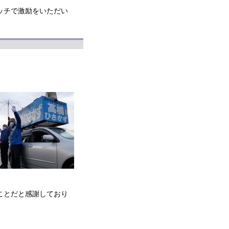
ッチで激励をいただい
ことだと感謝しており
。