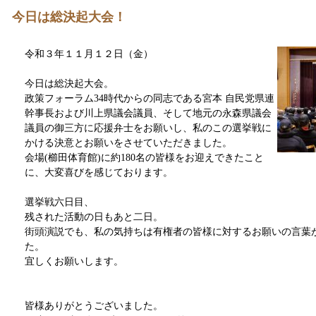
今日は総決起大会！
令和３年１１月１２日（金）
今日は総決起大会。
政策フォーラム34時代からの同志である宮本 自民党県連
幹事長および川上県議会議員、そして地元の永森県議会
議員の御三方に応援弁士をお願いし、私のこの選挙戦に
かける決意とお願いをさせていただきました。
会場(櫛田体育館)に約180名の皆様をお迎えできたこと
に、大変喜びを感じております。
選挙戦六日目、
残された活動の日もあと二日。
街頭演説でも、私の気持ちは有権者の皆様に対するお願いの言葉
た。
宜しくお願いします。
皆様ありがとうございました。