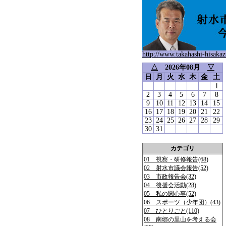
http://www.takahashi-hisakaz
△
2026年08月
▽
日
月
火
水
木
金
土
1
2
3
4
5
6
7
8
9
10
11
12
13
14
15
16
17
18
19
20
21
22
23
24
25
26
27
28
29
30
31
カテゴリ
01 視察・研修報告(68)
02 射水市議会報告(52)
03 市政報告会(32)
04 後援会活動(28)
05 私の関心事(52)
06 スポーツ（少年団）(43)
07 ひとりごと(110)
08 南郷の里山を考える会