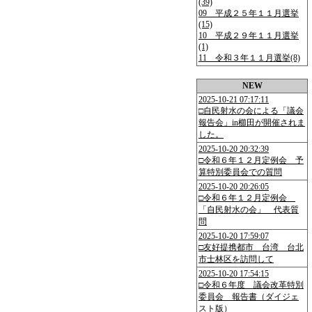
(39)
09 平成２５年１１月選挙
(15)
10 平成２９年１１月選挙
(1)
11 令和３年１１月選挙(8)
NEW
2025-10-21 07:17:11
□自民射水の会による「議会
報告会」in櫛田が開催されま
した。
2025-10-20 20:32:39
□令和６年１２月定例会 予
算特別委員会での質問
2025-10-20 20:26:05
□令和６年１２月定例会
「自民射水の会」 代表質
問
2025-10-20 17:59:07
□友好提携都市 台湾 台北
市士林区を訪問して
2025-10-20 17:54:15
□令和６年度 議会改革特別
委員会 報告書（ダイジェ
スト版）