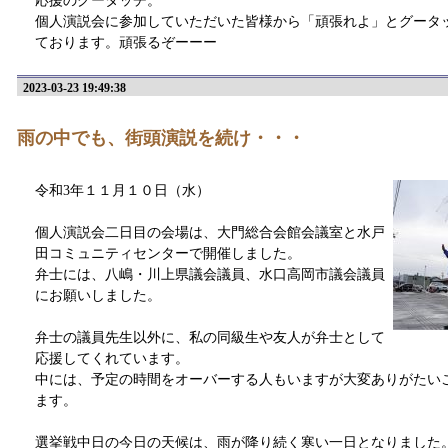
応援のグータッチ。
個人演説会に参加していただいた皆様から「頑張れよ」とグータ
ております。頑張るぞーーー
2023-03-23 19:49:38
雨の中でも、街頭演説を続け・・・
令和3年１１月１０日（水）
個人演説会二日目の会場は、大門総合会館会議室と水戸
田コミュニティセンターで開催しました。
弁士には、八嶋・川上県議会議員、水口高岡市議会議員
にお願いしました。
弁士の議員先生以外に、私の同級生や友人が弁士として
応援してくれています。
中には、予定の時間をオーバーする人もいますが大変ありがたい
ます。
選挙戦中日の今日の天候は、雨が降り続く寒い一日となりました