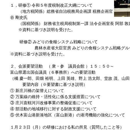
１，研修① 令和５年度税制改正大綱について
（地方税関係）総務省自治税務局企画課 税務企画官
谷 剛史氏
（国税関係） 財務省主税局税制第一課 法令企画室長 阿部 敦
※資料に基づき説明を受けた。
研修② みどりの食糧システム戦略について
農林水産省大臣官房 みどりの食糧システム戦略グループ
※資料に基づき説明を受けた。
２、会派要望活動 （ 衆・参 議員会館 ）１５：５０～
富山県選出国会議員（６事務所）への要望活動
（橘 慶一郎、田畑 裕明、上田 英雄、野上 浩太郎、堂故 茂、山
要望内容（※要望書に基づき説明）
① 新庄川橋の架替えについて
② 万葉線の維持・活性化に係る支援措置について
③ 庄川直轄河川改修事業の整備促進について
④ 部活動の地域移行に対する財政支援について
⑤ 伏木富山港新湊地区（富山新港）の港湾機能の強化について
１月２３日（月）の研修における私の所見（質問したこと等）