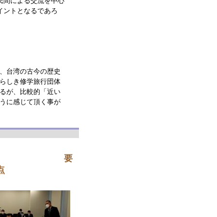
民間による交流を中心
イントとなるであろ
、台湾の古今の歴史
らしき修学旅行団体
るが、比較的「近い
うに感じて頂く事が
て 他２点 要
4点