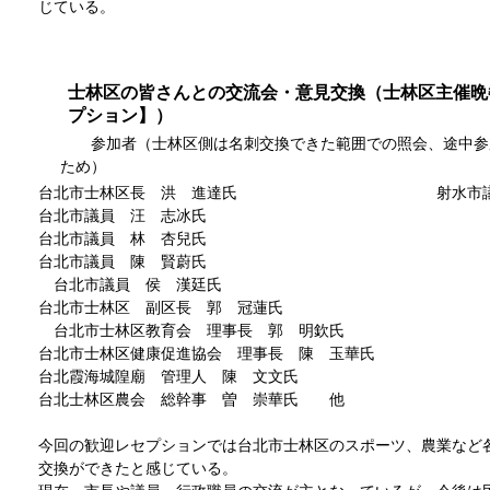
じている。
士林区の皆さんとの交流会・意見交換（士林区主催晩
プション】）
参加者（士林区側は名刺交換できた範囲での照会、途中参
ため）
台北市士林区長 洪 進達氏 射水市議会
台北市議員 汪 志冰氏
台北市議員 林 杏兒氏
台北市議員 陳 賢蔚氏
台北市議員 侯 漢廷氏
台北市士林区 副区長 郭 冠蓮氏
台北市士林区教育会 理事長 郭 明欽氏
台北市士林区健康促進協会 理事長 陳 玉華氏
台北霞海城隍廟 管理人 陳 文文氏
台北士林区農会 総幹事 曽 崇華氏 他
今回の歓迎レセプションでは台北市士林区のスポーツ、農業など
交換ができたと感じている。