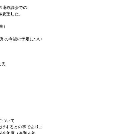
県連政調会での
再要望した。
室）
所 の今後の予定につい
夫氏
について
上げするとの事でありま
が今年度（令和４年