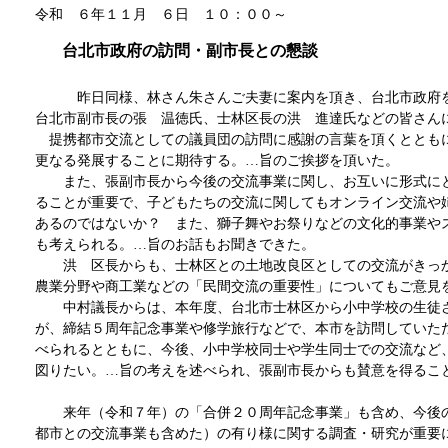
令和 ６年１１月 ６日 １０：００～
台北市政府の訪問・副市長との懇談
昨日同様、林さん朱さんご夫妻に案内を頂き、台北市政府を
台北市副市長の張 温徳氏、士林区長の洪 進達氏などの皆さん
提携都市交流としての議員団の訪問に感謝の言葉を頂くととも
更なる発展することに期待する。…旨のご挨拶を頂いた。
また、張副市長から今後の交流事業に関し、お互いに形式に
ることが重要で、子どもたちの交流に関してもオンライン交流や
あるのではないか？ また、獅子舞やお祭りなどの文化的事業や
も考えられる。…旨のお話もお聞きできた。
洪 区長からも、士林区との土地改良区としての交流がきっ
農業分野や商工業などの「民間交流の重要性」についてもご意見
中村議長からは、本年度、台北市士林区から小中学校の生徒
が、締結５周年記念事業や修学旅行などで、本市を訪問していた
べられるとともに、今後、小中学校同士や学生同士での交流など
図りたい。…旨の考えを述べられ、張副市長からも賛意を得るこ
来年（令和７年）の「合併２０周年記念事業」も含め、今後
都市との交流事業も含めた）の有り様に関する調査・研究が重要