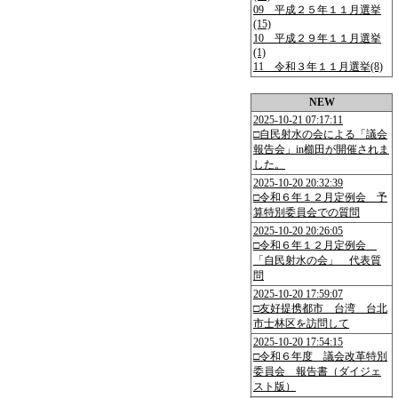
09 平成２５年１１月選挙
(15)
10 平成２９年１１月選挙
(1)
11 令和３年１１月選挙(8)
NEW
2025-10-21 07:17:11
□自民射水の会による「議会
報告会」in櫛田が開催されま
した。
2025-10-20 20:32:39
□令和６年１２月定例会 予
算特別委員会での質問
2025-10-20 20:26:05
□令和６年１２月定例会
「自民射水の会」 代表質
問
2025-10-20 17:59:07
□友好提携都市 台湾 台北
市士林区を訪問して
2025-10-20 17:54:15
□令和６年度 議会改革特別
委員会 報告書（ダイジェ
スト版）