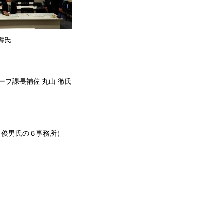
壽氏
課長補佐 丸山 徹氏
田 俊男氏の６事務所）