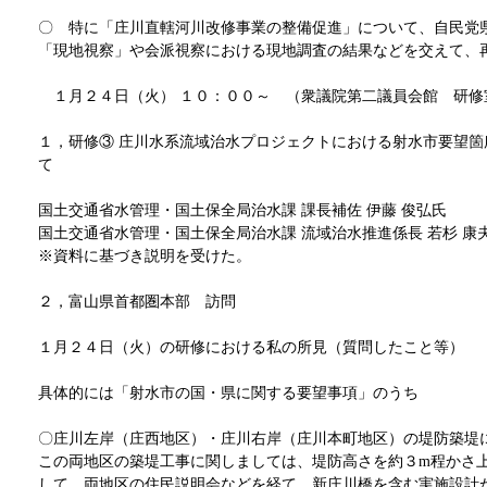
〇 特に「庄川直轄河川改修事業の整備促進」について、自民党
「現地視察」や会派視察における現地調査の結果などを交えて、
１月２４日（火） １０：００～ （衆議院第二議員会館 研修
１，研修③ 庄川水系流域治水プロジェクトにおける射水市要望箇
て
国土交通省水管理・国土保全局治水課 課長補佐 伊藤 俊弘氏
国土交通省水管理・国土保全局治水課 流域治水推進係長 若杉 康
※資料に基づき説明を受けた。
２，富山県首都圏本部 訪問
１月２４日（火）の研修における私の所見（質問したこと等）
具体的には「射水市の国・県に関する要望事項」のうち
〇庄川左岸（庄西地区）・庄川右岸（庄川本町地区）の堤防築堤
この両地区の築堤工事に関しましては、堤防高さを約３m程かさ
して、両地区の住民説明会などを経て、新庄川橋を含む実施設計