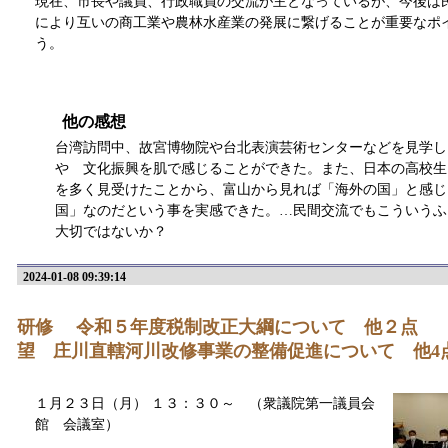
現在、市長や議員、行政職員の交流が主となっているが、今後は
により互いの商工業や農林水産業の発展に繋げることが重要なポ
う。
他の感想
台湾訪問中、故宮博物院や台北表演芸術センターなどを見学し
や 文化振興を肌で感じることができた。また、日本の高校生
を多く見受けたことから、富山から見れば「海外の国」と感じ
国」なのだという事を実感できた。…民間交流でもこういうふ
大切ではないか？
2024-01-08 09:39:14
研修 令和５年度税制改正大綱につい
望 庄川直轄河川改修事業の整備促進について 他
１月２３日（月） １３：３０～ （衆議院第一議員会
館 会議室）