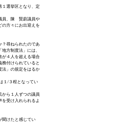
。
１選挙区となり、定
員、陳 賢蔚議員や
どの方々にお出迎えを
？尋ねられたのであ
「地方制度法」には、
数が４人を超える場合
義務付けられていると
度法」の規定をはるか
１/３程となってい
から１人ずつの議員
声を受け入れられるよ
聞けたと感じてい