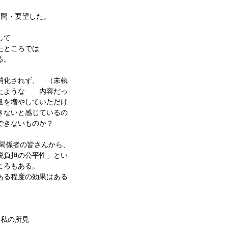
質問・要望した。
して
たところでは
る。
消化されず、 （未執
ったような 内容だっ
量を増やしていただけ
きないと感じているの
できないものか？
関係者の皆さんから、
税負担の公平性」とい
ころもある。
ある程度の効果はある
。
る私の所見