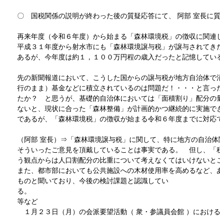
〇 国税関係の説明が終わった後の質疑応答にて、 阿部 室長に
再来年度（令和６年度）から始まる「森林環境税」の徴収に関連
平成３１年度から射水市にも「森林環境譲与税」が譲与されてき
あるが、今年度は約１，１００万円程の歳入だったと記憶してい
先の新聞報道において、こうした国からの譲与税が地方自治体で
行のまま）基金などに積立されているのは問題だ！・・・と言
たか？ と思うが、基礎的自治体においては「面積割り」配分の
ないと、現状に合った「森林整備」が計画的かつ継続的に実施で
であるが、「森林環境税」の徴収が始まる令和６年度までに対応
（阿部 室長）⇒「森林環境譲与税」に関して、特に地方の自治体
そういったご意見を頂戴していることは事実である。 但し、「
う観点からは人口割配分の比重について考えなくてはいけないと
また、都市部においても公共施設への木材使用率を高めるなど、
ものと聞いており、今後の検討課題と認識してい
る
等など
１月２３日（月）の会派要望活動（ 衆・参議員会館 ）におけ