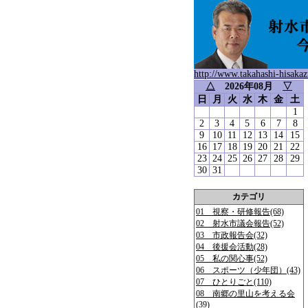
http://www.takahashi-hisakaz
△
2026年08月
▽
日
月
火
水
木
金
土
1
2
3
4
5
6
7
8
9
10
11
12
13
14
15
16
17
18
19
20
21
22
23
24
25
26
27
28
29
30
31
カテゴリ
01 視察・研修報告(68)
02 射水市議会報告(52)
03 市政報告会(32)
04 後援会活動(28)
05 私の関心事(52)
06 スポーツ（少年団）(43)
07 ひとりごと(110)
08 南郷の里山を考える会
(39)