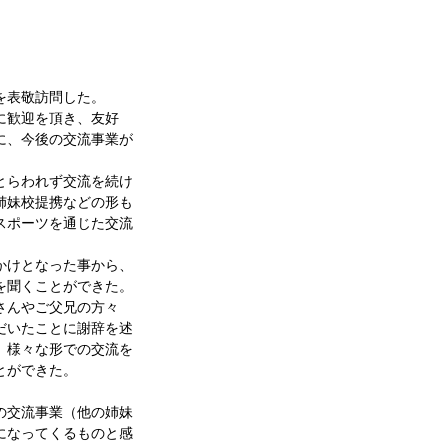
表敬訪問した。
に歓迎を頂き、友好
に、今後の交流事業が
とらわれず交流を続け
姉妹校提携などの形も
スポーツを通じた交流
かけとなった事から、
を聞くことができた。
さんやご父兄の方々
だいたことに謝辞を述
、様々な形での交流を
とができた。
の交流事業（他の姉妹
になってくるものと感