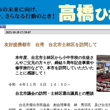
u.jp/
2025-10-20 17:59:07
友好提携都市 台湾 台北市士林区を訪問して
本年度、台北市士林区から小中学校の生徒さ
んやご父兄の方々が、締結５周年記念事業や
修学旅行などで、本市を訪問していただいた
ことに感謝して！
令和 ６年１１月 ５日 １４：５０～
台北市議会の訪問・士林区選出議員との懇談
台北市傑出市民協会 創会理事長 林 秀宗氏 及び台北市