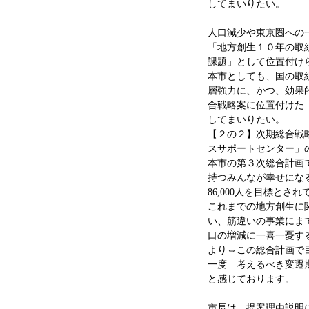
してまいりたい。
人口減少や東京圏への
「地方創生１０年の取
課題」として位置付け
本市としても、国の取
層強力に、かつ、効果
合戦略案に位置付けた
してまいりたい。
【２の２】次期総合戦
スサポートセンター」
本市の第３次総合計画
持つみんなが幸せになる
86,000人を目標とさ
これまでの地方創生に
い、筋違いの事業にま
口の増減に一喜一憂す
より⇔この総合計画で
一度 考えるべき変
と感じております。
市長は、提案理由説明