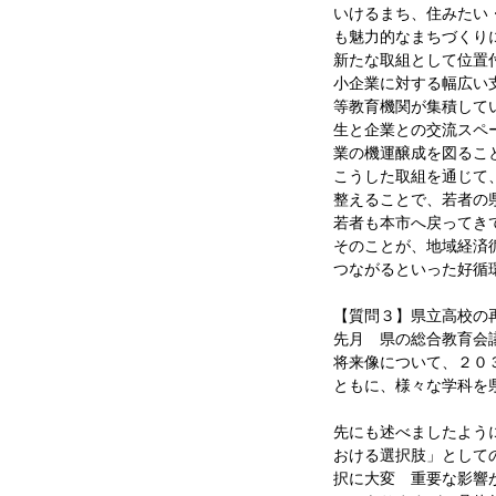
いけるまち、住みたい
も魅力的なまちづくり
新たな取組として位置
小企業に対する幅広い
等教育機関が集積して
生と企業との交流スペ
業の機運醸成を図るこ
こうした取組を通じて
整えることで、若者の
若者も本市へ戻ってき
そのことが、地域経済
つながるといった好循
【質問３】県立高校の
先月 県の総合教育会
将来像について、２０
ともに、様々な学科を
先にも述べましたよう
おける選択肢」として
択に大変 重要な影響