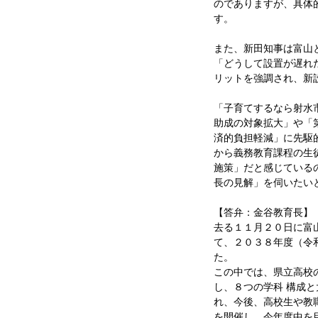
のでありますが、具体
す。
また、新田知事は富山
「どうして設置が遅れ
リットを強調され、新
「子育てするなら射水
助成の対象拡大」や「
済的負担軽減」に先駆
から義務教育課程の生
施策」だと感じている
長の見解」を伺いたい
【答弁：金谷教育長】
去る１１月２０日に富
て、２０３８年度（令
た。
この中では、県立高校
し、８つの学科 構成
れ、今後、高校生や教
を開催し、今年度中を