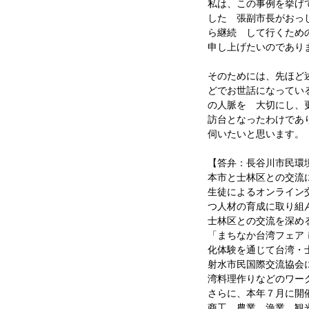
私は、この事例を挙げ
した 張副市長がおっ
ら継続 して行くため
申し上げたいのであり
そのためには、先ほど
どでお世話になってい
の人脈を 大切にし、
訪台となったわけであ
伺いたいと思います。
【答弁：長谷川市民環
本市と士林区との交流
生徒によるオンライン
つ人材の育成に取り組
士林区との交流を深め
「まちなか台湾フェア
化体験を通じて台湾・
射水市民国際交流協会
湾料理作りなどのワー
さらに、本年７月に開
商工、農業、漁業、観