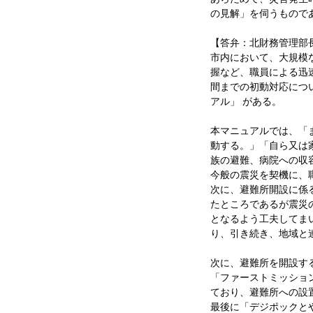
の見解」を伺うもので
【答弁：北財務管理部
市内において、大規模
握など、職員による迅
間までの初動対応につ
アル」 がある。
本マニュアルでは、「
動する。」「自ら又は
族の避難、病院への収
今般の震災を契機に、
次に、避難所開設に係
たところであるが震災
となるよう工夫してま
り、引き続き、地域と
次に、避難所を開設す
「ファーストミッショ
ており、避難所への設
最後に「デジポックと