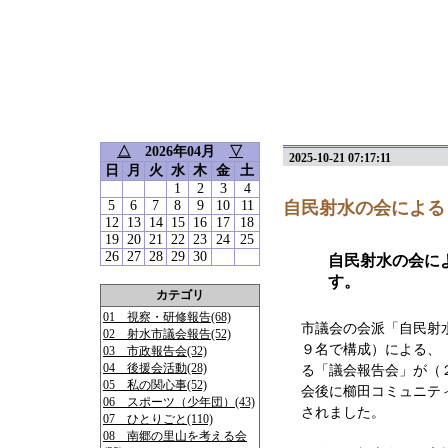
△
2026年04月
▽
2025-10-21 07:17:11
日
月
火
水
木
金
土
1
2
3
4
5
6
7
8
9
10
11
自民射水の会による
12
13
14
15
16
17
18
19
20
21
22
23
24
25
26
27
28
29
30
自民射水の会に
す。
カテゴリ
01 視察・研修報告(68)
市議会の会派「自民射
02 射水市議会報告(52)
９名で構成）による、
03 市政報告会(32)
04 後援会活動(28)
る「議会報告会」が（
05 私の関心事(52)
会後に櫛田コミュニテ
06 スポーツ（少年団）(43)
されました。
07 ひとりごと(110)
08 南郷の里山を考える会