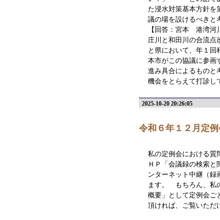
た浸水対策基本方針を
議の場を設けるべきと
【回答：宮本 港湾河
庄川と和田川の合流点
と県において、年１回
本市がこの協議に参画
進み具合によるものと
機会をとらえて打診し
2025-10-20 20:26:05
令和６年１２月定例
私の定例会における質
ＨＰ「会議録の検索と
ンターネット中継（録
ます。 もちろん、私
概要」として定例会ご
頂ければ、ご覧いただ