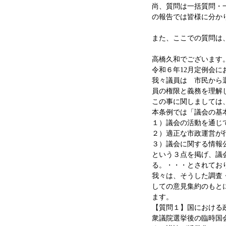
尚、質問は一括質問・
の報告では皆様に分か
また、ここでの質問は
高橋久和でございます
令和６年12月定例会
我々議員は 市民から
員の権限と義務を理解
この事に関しましては
本条例では「議会の基
１）議会の活動を通じ
２）適正な市政運営が
３）議会に関する情報
という３点を掲げ、議
る。・・・とされてお
我々は、そうした調査
しての意見集約のもと
ます。
【質問１】国における
衆議院選挙後の臨時国