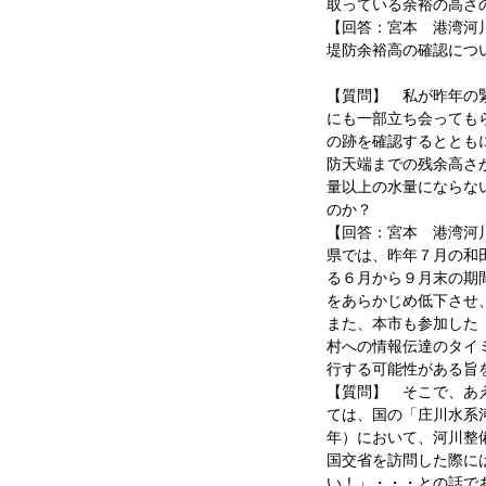
取っている余裕の高さ
【回答：宮本 港湾河
堤防余裕高の確認につ
【質問】 私が昨年の
にも一部立ち会っても
の跡を確認するととも
防天端までの残余高さ
量以上の水量にならな
のか？
【回答：宮本 港湾河
県では、昨年７月の和
る６月から９月末の期
をあらかじめ低下させ
また、本市も参加した
村への情報伝達のタイ
行する可能性がある旨
【質問】 そこで、あ
ては、国の「庄川水系
年）において、河川整
国交省を訪問した際に
い！」・・・との話で