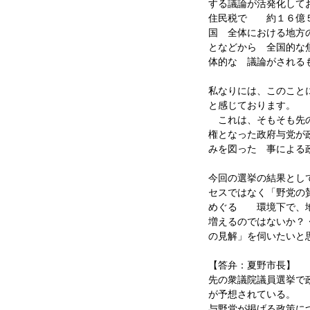
する議論が活発化して
住民税で 約１６億５
国 全体における地方
となどから 全国的な
体的な 議論がされる
私なりには、このこと
と感じております。
これは、そもそも先の
権となった政府与党が
みを図った 事による
今回の選挙の結果とし
セスではなく「野党の
めぐる 環境下で、地
増えるのではないか？
の見解」を伺いたいと
【答弁：夏野市長】
先の衆議院議員選挙で
が予想されている。
与野党が掲げる政策に