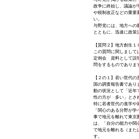
政争に終始し、議論が
や税制改正などの重要
い。
与野党には、地方への
とともに、迅速に政策
【質問２】地方創生１
この質問に関しまして
定例会 資料として説
問をするものでありま
【２の１】若い世代の
国の調査報告書であり
動の状況として「近年
性の方が 多い」と
特に若者世代の進学や
「関心のある分野が学
事で地元を離れて東京
は、「自分の能力や関
で地元を離れる（また
す。