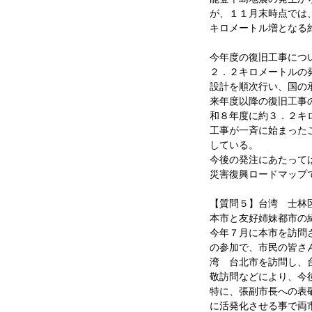
が、１１月末時点では
キロメートル増となる
今年度の復旧工事につ
２．２キロメートルの
設計を順次行い、国の
来年度以降の復旧工事
和８年度に約３．２キ
工事が一斉に始まった
している。
今後の発注にあたって
災害復興ロードマップ
【質問５】台湾 士林
本市と友好姉妹都市の
今年７月に本市を訪問
の参加で、市民の皆さ
湾 台北市を訪問し、
敬訪問などにより、今
特に、張副市長への表
に活発化させる事で両