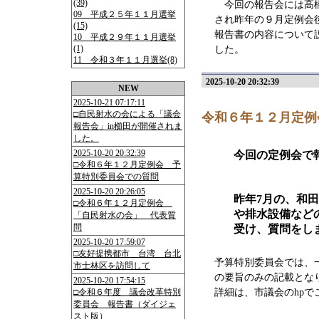
(39)
今回の報告会には高橋
09 平成２５年１１月選挙
され昨年の９月定例会
(15)
報告書の内容について
10 平成２９年１１月選挙
(1)
した。
11 令和３年１１月選挙(8)
2025-10-20 20:32:39
NEW
2025-10-21 07:17:11
□自民射水の会による「議会
令和６年１２月定例
報告会」in櫛田が開催されま
した。
2025-10-20 20:32:39
今回の定例会で
□令和６年１２月定例会 予
算特別委員会での質問
2025-10-20 20:26:05
昨年7月の、和
□令和６年１２月定例会
や排水設備など
「自民射水の会」 代表質
問
受け、質問をし
2025-10-20 17:59:07
□友好提携都市 台湾 台北
予算特別委員会では、
市士林区を訪問して
の要旨のみの記載とな
2025-10-20 17:54:15
□令和６年度 議会改革特別
詳細は、市議会のhpで
委員会 報告書（ダイジェ
スト版）