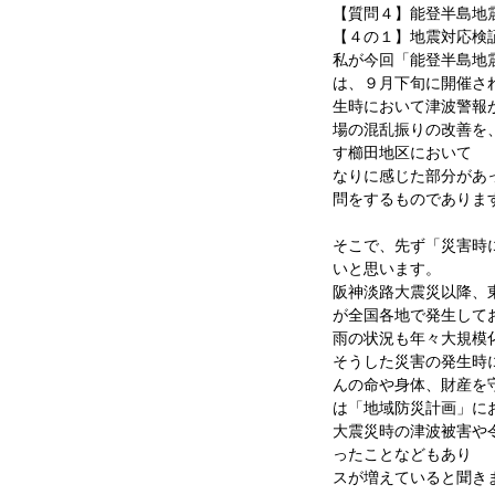
【質問４】能登半島地
【４の１】地震対応検
私が今回「能登半島地
は、９月下旬に開催さ
生時において津波警報
場の混乱振りの改善を
す櫛田地区において 
なりに感じた部分があ
問をするものでありま
そこで、先ず「災害時
いと思います。
阪神淡路大震災以降、
が全国各地で発生して
雨の状況も年々大規模
そうした災害の発生時
んの命や身体、財産を
は「地域防災計画」に
大震災時の津波被害や
ったことなどもあり 
スが増えていると聞き