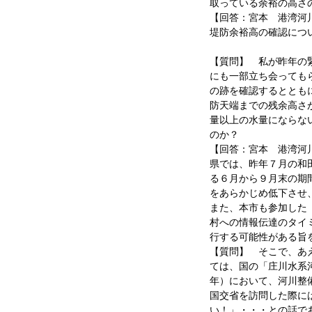
取っている余裕の高さ
【回答：宮本 港湾河
堤防余裕高の確認につ
【質問】 私が昨年の
にも一部立ち会っても
の跡を確認するととも
防天端までの残余高さ
量以上の水量にならな
のか？
【回答：宮本 港湾河
県では、昨年７月の和
る６月から９月末の期
をあらかじめ低下させ
また、本市も参加した
村への情報伝達のタイ
行する可能性がある旨
【質問】 そこで、あ
ては、国の「庄川水系
年）において、河川整
国交省を訪問した際に
い！」・・・との話で