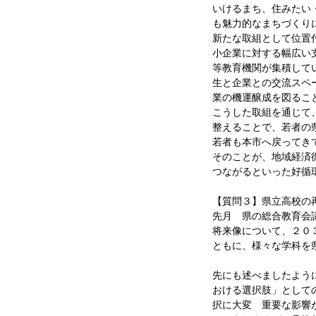
いけるまち、住みたい
も魅力的なまちづくり
新たな取組として位置
小企業に対する幅広い
等教育機関が集積して
生と企業との交流スペ
業の機運醸成を図るこ
こうした取組を通じて
整えることで、若者の
若者も本市へ戻ってき
そのことが、地域経済
つながるといった好循
【質問３】県立高校の
先月 県の総合教育会
将来像について、２０
ともに、様々な学科を
先にも述べましたよう
おける選択肢」として
択に大変 重要な影響