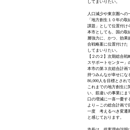
してまいりたい。
人口減少や東京圏への
「地方創生１０年の取
課題」として位置付け
本市としても、国の取
層強力に、かつ、効果
合戦略案に位置付けた
してまいりたい。
【２の２】次期総合戦
スサポートセンター」
本市の第３次総合計画
持つみんなが幸せになる
86,000人を目標とさ
これまでの地方創生に
い、筋違いの事業にま
口の増減に一喜一憂す
より⇔この総合計画で
一度 考えるべき変
と感じております。
市長は、提案理由説明