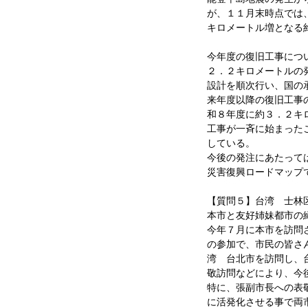
が、１１月末時点では
キロメートル増となる
今年度の復旧工事につ
２．２キロメートルの
設計を順次行い、国の
来年度以降の復旧工事
和８年度に約３．２キ
工事が一斉に始まった
している。
今後の発注にあたって
災害復興ロードマップ
【質問５】台湾 士林
本市と友好姉妹都市の
今年７月に本市を訪問
の参加で、市民の皆さ
湾 台北市を訪問し、
敬訪問などにより、今
特に、張副市長への表
に活発化させる事で両