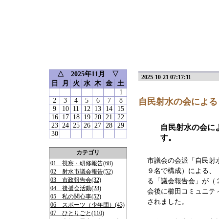
△
2025年11月
▽
2025-10-21 07:17:11
日
月
火
水
木
金
土
1
2
3
4
5
6
7
8
自民射水の会による
9
10
11
12
13
14
15
16
17
18
19
20
21
22
23
24
25
26
27
28
29
自民射水の会に
30
す。
カテゴリ
市議会の会派「自民射
01 視察・研修報告(68)
９名で構成）による、
02 射水市議会報告(52)
03 市政報告会(32)
る「議会報告会」が（
04 後援会活動(28)
会後に櫛田コミュニテ
05 私の関心事(52)
されました。
06 スポーツ（少年団）(43)
07 ひとりごと(110)