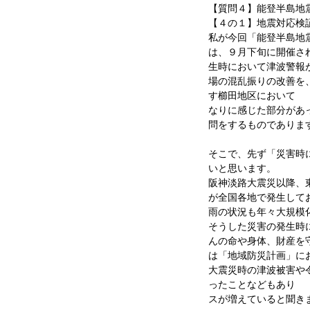
【質問４】能登半島地
【４の１】地震対応検
私が今回「能登半島地
は、９月下旬に開催さ
生時において津波警報
場の混乱振りの改善を
す櫛田地区において 
なりに感じた部分があ
問をするものでありま
そこで、先ず「災害時
いと思います。
阪神淡路大震災以降、
が全国各地で発生して
雨の状況も年々大規模
そうした災害の発生時
んの命や身体、財産を
は「地域防災計画」に
大震災時の津波被害や
ったことなどもあり 
スが増えていると聞き