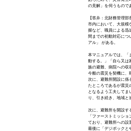
の見解」を伺うもので
【答弁：北財務管理部
市内において、大規模
握など、職員による迅
間までの初動対応につ
アル」 がある。
本マニュアルでは、「
動する。」「自ら又は
族の避難、病院への収
今般の震災を契機に、
次に、避難所開設に係
たところであるが震災
となるよう工夫してま
り、引き続き、地域と
次に、避難所を開設す
「ファーストミッショ
ており、避難所への設
最後に「デジポックと