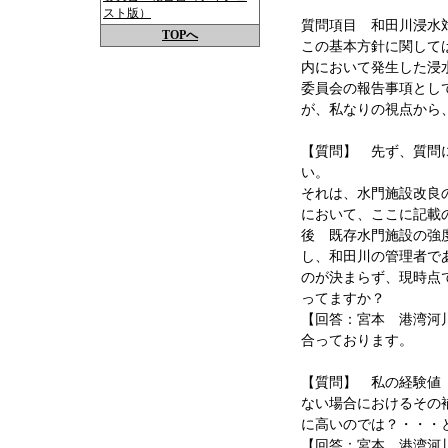
スト版）
質問項目 和田川浸水
TOPへ
この基本方針に関して
内において発生した浸
委員会の報告事項とし
が、私なりの視点から
【質問】 先ず、質問
い。
それは、水門施設改良
において、ここに記載
後 既存水門施設の強
し、和田川の管理者で
のが決まらず、現時点
ってますか？
【回答：宮本 港湾河
合っております。
【質問】 私の経験値
ない場合におけるその
に高いのでは？・・・
【回答：宮本 港湾河