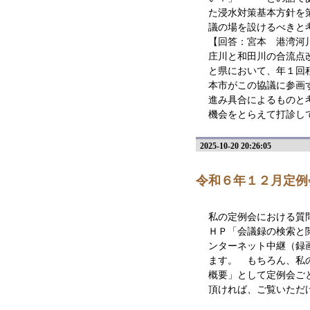
た浸水対策基本方針を
議の場を設けるべきと
【回答：宮本 港湾河
庄川と和田川の合流点
と県において、年１回
本市がこの協議に参画
進み具合によるものと
機会をとらえて打診し
2025-10-20 20:26:05
令和６年１２月定例
私の定例会における質
ＨＰ「会議録の検索と
ンターネット中継（録
ます。 もちろん、私
概要」として定例会ご
頂ければ、ご覧いただ