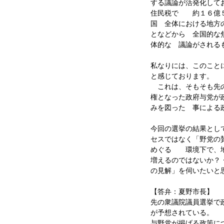
する議論が活発化して
住民税で 約１６億５
国 全体における地方
となどから 全国的な
体的な 議論がされる
私なりには、このこと
と感じております。
これは、そもそも先の
権となった政府与党が
みを図った 事による
今回の選挙の結果とし
セスではなく「野党の
めぐる 環境下で、地
増えるのではないか？
の見解」を伺いたいと
【答弁：夏野市長】
先の衆議院議員選挙で
が予想されている。
与野党が掲げる政策に