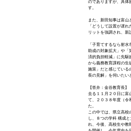
のでありますが、具体
す。
また、新田知事は富山
「どうして設置が遅れ
リットを強調され、新
「子育てするなら射水
助成の対象拡大」や「
済的負担軽減」に先駆
から義務教育課程の生
施策」だと感じている
長の見解」を伺いたい
【答弁：金谷教育長】
去る１１月２０日に富
て、２０３８年度（令
た。
この中では、県立高校
し、８つの学科 構成
れ、今後、高校生や教
を開催し、今年度中を