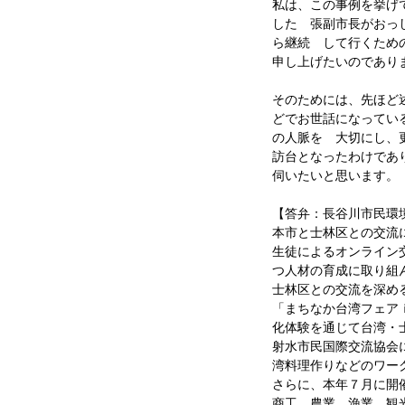
私は、この事例を挙げ
した 張副市長がおっ
ら継続 して行くため
申し上げたいのであり
そのためには、先ほど
どでお世話になってい
の人脈を 大切にし、
訪台となったわけであ
伺いたいと思います。
【答弁：長谷川市民環
本市と士林区との交流
生徒によるオンライン
つ人材の育成に取り組
士林区との交流を深め
「まちなか台湾フェア
化体験を通じて台湾・
射水市民国際交流協会
湾料理作りなどのワー
さらに、本年７月に開
商工、農業、漁業、観