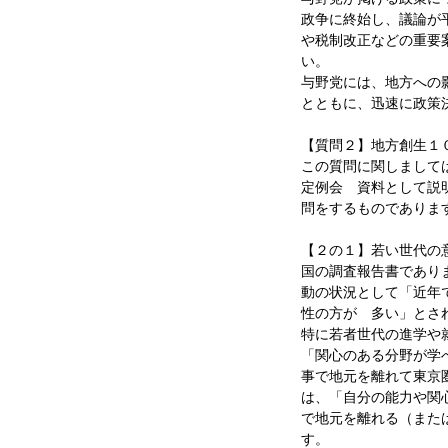
政争に終始し、議論が
や税制改正などの重要
い。
与野党には、地方への
とともに、迅速に政策
【質問２】地方創生１
この質問に関しまして
定例会 資料として説
問をするものでありま
【２の１】若い世代の
国の調査報告書であり
動の状況として「近年
性の方が 多い」と
特に若者世代の進学や
「関心のある分野が学
事で地元を離れて東京
は、「自分の能力や関
で地元を離れる（また
す。