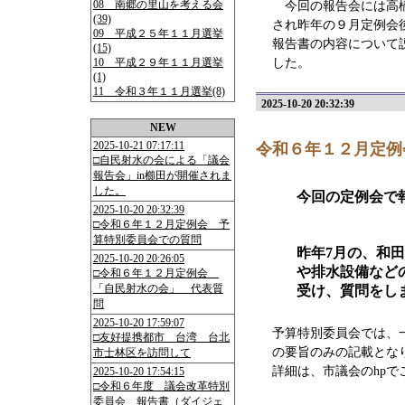
08 南郷の里山を考える会
今回の報告会には高橋
(39)
され昨年の９月定例会
09 平成２５年１１月選挙
報告書の内容について
(15)
10 平成２９年１１月選挙
した。
(1)
11 令和３年１１月選挙(8)
2025-10-20 20:32:39
NEW
2025-10-21 07:17:11
令和６年１２月定例
□自民射水の会による「議会
報告会」in櫛田が開催されま
した。
今回の定例会で
2025-10-20 20:32:39
□令和６年１２月定例会 予
算特別委員会での質問
昨年7月の、和
2025-10-20 20:26:05
や排水設備など
□令和６年１２月定例会
「自民射水の会」 代表質
受け、質問をし
問
2025-10-20 17:59:07
予算特別委員会では、
□友好提携都市 台湾 台北
の要旨のみの記載とな
市士林区を訪問して
詳細は、市議会のhpで
2025-10-20 17:54:15
□令和６年度 議会改革特別
委員会 報告書（ダイジェ