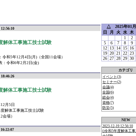
△
2025年0
 12:56:10
日
月
火
水
木
1
2
度解体工事施工技士試験
5
6
7
8
9
12
13
14
15
16
19
20
21
22
23
令和5年12月4日(月)（全国11会場）
26
27
28
29
30
：令和6年2月2日(金)
カテゴリ
 18:46:26
イベント(3)
セミナー(2)
会議(4)
度解体工事施工技士試験
全国(6)
総会(4)
資格(7)
12月5日
防災(5)
年度解体工事施工技士試験
12会場）
NEW
2023-12-19 12:56:10
 16:22:07
□令和5年度解体工